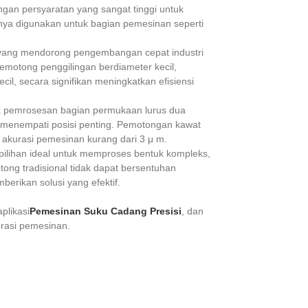
gan persyaratan yang sangat tinggi untuk
ya digunakan untuk bagian pemesinan seperti
ci yang mendorong pengembangan cepat industri
emotong penggilingan berdiameter kecil,
il, secara signifikan meningkatkan efisiensi
k pemrosesan bagian permukaan lurus dua
 menempati posisi penting. Pemotongan kawat
 akurasi pemesinan kurang dari 3 μ m.
 pilihan ideal untuk memproses bentuk kompleks,
tong tradisional tidak dapat bersentuhan
erikan solusi yang efektif.
plikasi
Pemesinan Suku Cadang Presisi
, dan
urasi pemesinan.