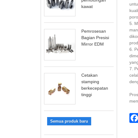
untu
kawat
kual
poro
5. M
manu
Pemrosesan
diko
Bagian Presisi
prod
Mirror EDM
6‌. 
dime
yang
7‌. 
Cetakan
cela
stamping
deng
berkecepatan
tinggi
Pros
memi
Semua produk baru