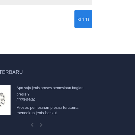
kirim
 TERBARU
Apa saja jenis proses pemesinan bagian
Ap
presisi?
pr
2025/04/30
20
Proses pemesinan presisi terutama
Pr
mencakup jenis berikut
me