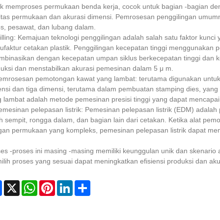
k memproses permukaan benda kerja, cocok untuk bagian -bagian den
itas permukaan dan akurasi dimensi. Pemrosesan penggilingan umumn
s, pesawat, dan lubang dalam.
illing: Kemajuan teknologi penggilingan adalah salah satu faktor kun
faktur cetakan plastik. Penggilingan kecepatan tinggi menggunakan p
mbinasikan dengan kecepatan umpan siklus berkecepatan tinggi dan kec
uksi dan menstabilkan akurasi pemesinan dalam 5 μ m.
Pemrosesan pemotongan kawat yang lambat: terutama digunakan untu
nsi dan tiga dimensi, terutama dalam pembuatan stamping dies, yang
 lambat adalah metode pemesinan presisi tinggi yang dapat mencapai
Pemesinan pelepasan listrik: Pemesinan pelepasan listrik (EDM) adalah
h sempit, rongga dalam, dan bagian lain dari cetakan. Ketika alat pemo
an permukaan yang kompleks, pemesinan pelepasan listrik dapat memb
es -proses ini masing -masing memiliki keunggulan unik dan skenario a
lih proses yang sesuai dapat meningkatkan efisiensi produksi dan ak
Facebook
X
WhatsApp
Pinterest
LinkedIn
Share