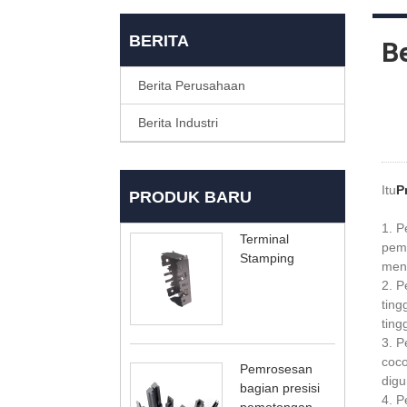
BERITA
Be
Berita Perusahaan
Berita Industri
Itu
P
PRODUK BARU
1. P
Terminal
peme
Stamping
meni
2. P
ting
ting
3. P
coco
Pemrosesan
digu
bagian presisi
4. P
pemotongan