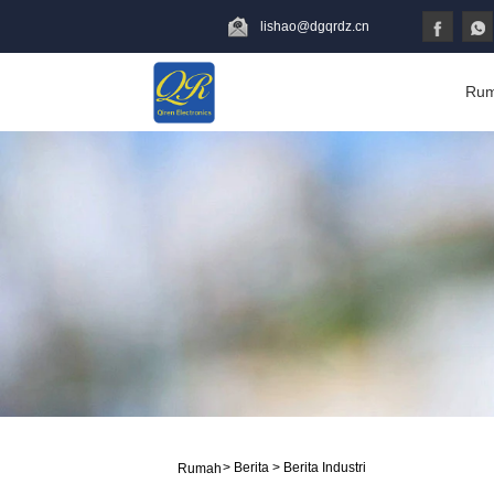
lishao@dgqrdz.cn
Ru
>
Berita
>
Berita Industri
Rumah