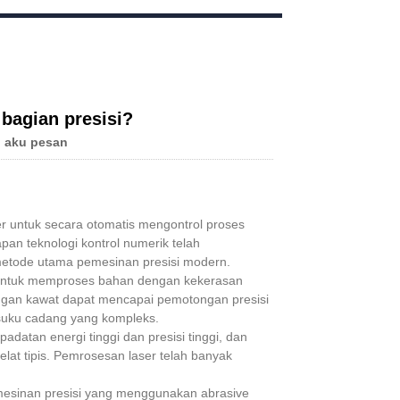
Live
bagian presisi?
 aku pesan
untuk secara otomatis mengontrol proses
n teknologi kontrol numerik telah
metode utama pemesinan presisi modern.
 untuk memproses bahan dengan kekerasan
otongan kawat dapat mencapai pemotongan presisi
suku cadang yang kompleks.
adatan energi tinggi dan presisi tinggi, dan
at tipis. Pemrosesan laser telah banyak
mesinan presisi yang menggunakan abrasive