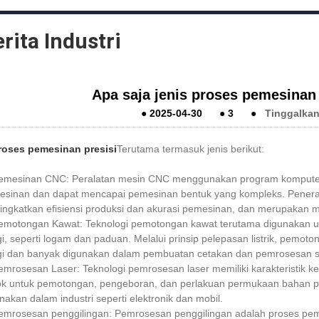
rita Industri
Apa saja jenis proses pemesinan 
●
2025-04-30
●
3
●
Tinggalkan
roses pemesinan presisi
Terutama termasuk jenis berikut:
emesinan CNC: Peralatan mesin CNC menggunakan program komputer 
sinan dan dapat mencapai pemesinan bentuk yang kompleks. Penerapa
ngkatkan efisiensi produksi dan akurasi pemesinan, dan merupakan 
emotongan Kawat: Teknologi pemotongan kawat terutama digunakan
gi, seperti logam dan paduan. Melalui prinsip pelepasan listrik, pem
gi dan banyak digunakan dalam pembuatan cetakan dan pemrosesan 
emrosesan Laser: Teknologi pemrosesan laser memiliki karakteristik kep
k untuk pemotongan, pengeboran, dan perlakuan permukaan bahan pel
nakan dalam industri seperti elektronik dan mobil.
emrosesan penggilingan: Pemrosesan penggilingan adalah proses pe