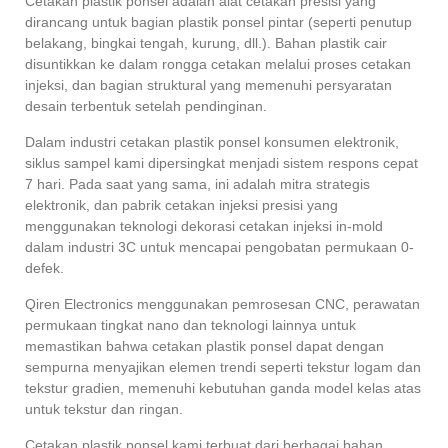
Cetakan plastik ponsel adalah alat cetakan presisi yang
dirancang untuk bagian plastik ponsel pintar (seperti penutup
belakang, bingkai tengah, kurung, dll.). Bahan plastik cair
disuntikkan ke dalam rongga cetakan melalui proses cetakan
injeksi, dan bagian struktural yang memenuhi persyaratan
desain terbentuk setelah pendinginan.
Dalam industri cetakan plastik ponsel konsumen elektronik,
siklus sampel kami dipersingkat menjadi sistem respons cepat
7 hari. Pada saat yang sama, ini adalah mitra strategis
elektronik, dan pabrik cetakan injeksi presisi yang
menggunakan teknologi dekorasi cetakan injeksi in-mold
dalam industri 3C untuk mencapai pengobatan permukaan 0-
defek.
Qiren Electronics menggunakan pemrosesan CNC, perawatan
permukaan tingkat nano dan teknologi lainnya untuk
memastikan bahwa cetakan plastik ponsel dapat dengan
sempurna menyajikan elemen trendi seperti tekstur logam dan
tekstur gradien, memenuhi kebutuhan ganda model kelas atas
untuk tekstur dan ringan.
Cetakan plastik ponsel kami terbuat dari berbagai bahan,