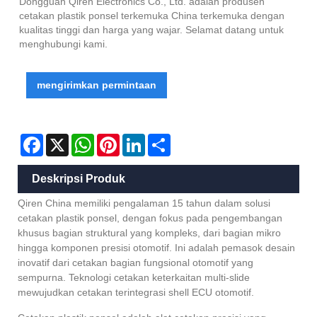
Dongguan Qiren Electronics Co., Ltd. adalah produsen
cetakan plastik ponsel terkemuka China terkemuka dengan
kualitas tinggi dan harga yang wajar. Selamat datang untuk
menghubungi kami.
mengirimkan permintaan
Facebook
X
WhatsApp
Pinterest
LinkedIn
Share
Deskripsi Produk
Qiren China memiliki pengalaman 15 tahun dalam solusi
cetakan plastik ponsel, dengan fokus pada pengembangan
khusus bagian struktural yang kompleks, dari bagian mikro
hingga komponen presisi otomotif. Ini adalah pemasok desain
inovatif dari cetakan bagian fungsional otomotif yang
sempurna. Teknologi cetakan keterkaitan multi-slide
mewujudkan cetakan terintegrasi shell ECU otomotif.